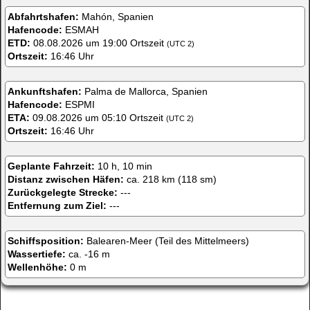
Abfahrtshafen:
Mahón, Spanien
Hafencode:
ESMAH
ETD:
08.08.2026 um 19:00 Ortszeit
(UTC 2)
Ortszeit:
16:46 Uhr
Ankunftshafen:
Palma de Mallorca, Spanien
Hafencode:
ESPMI
ETA:
09.08.2026 um 05:10 Ortszeit
(UTC 2)
Ortszeit:
16:46 Uhr
Geplante Fahrzeit:
10 h, 10 min
Distanz zwischen Häfen:
ca. 218 km (118 sm)
Zurückgelegte Strecke:
---
Entfernung zum Ziel:
---
Schiffsposition:
Balearen-Meer (Teil des Mittelmeers)
Wassertiefe:
ca. -16 m
Wellenhöhe:
0 m