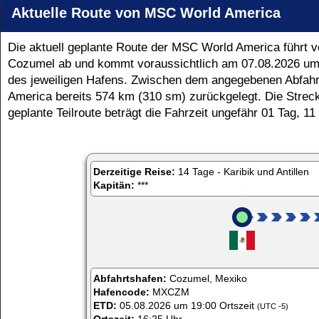
Aktuelle Route von MSC World America
Die aktuell geplante Route der MSC World America führ
Cozumel ab und kommt voraussichtlich am
07.08.2026
u
Abfahrt
des jeweiligen Hafens. Zwischen dem angegebenen Abfahrt
America bereits
574 km (310 sm)
zurückgelegt. Die Strec
geplante Teilroute beträgt die Fahrzeit ungefähr 01 Tag, 11
Derzeitige Reise:
14 Tage - Karibik und Antillen
Kapitän:
***
Abfahrtshafen:
Cozumel, Mexiko
Hafencode:
MXCZM
ETD:
05.08.2026 um 19:00 Ortszeit
(UTC -5)