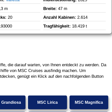
,3 m
Breite: 
47 m
ks: 
20
Anzahl Kabinen: 
2.614
193000
Tragfähigkeit: 
18.419 t
fe, die darauf warten, von Ihnen entdeckt zu werden. Da
 Schiffe von MSC Cruises ausfindig machen. Um
tdecken, genügt ein Klick auf den nachfolgenden Button
 Grandiosa
MSC Lirica
MSC Magnifica