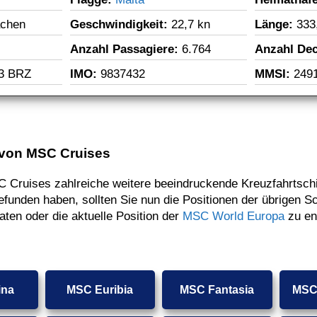
achen
Geschwindigkeit: 
22,7 kn
Länge: 
333
Anzahl Passagiere: 
6.764
Anzahl Dec
63 BRZ
IMO: 
9837432
MMSI: 
249
e von MSC Cruises
Cruises zahlreiche weitere beeindruckende Kreuzfahrtschif
gefunden haben, sollten Sie nun die Positionen der übrigen
ten oder die aktuelle Position der
MSC World Europa
zu en
ina
MSC Euribia
MSC Fantasia
MSC