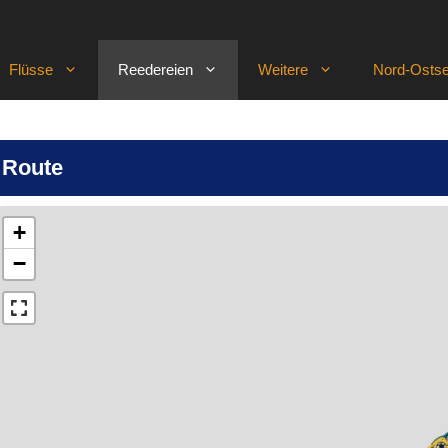
Flüsse
Reedereien
Weitere
Nord-Ostse
 Route
+
−